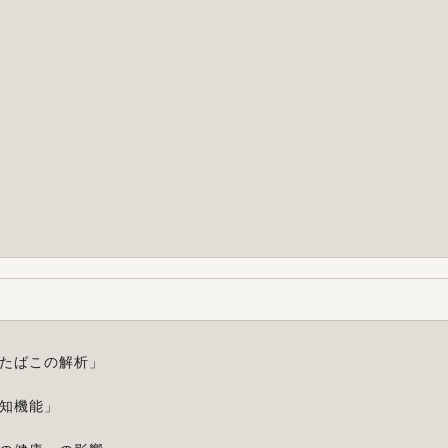
たばこの解析
」
知機能
」